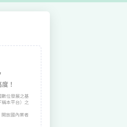
會
高度！
國數位發展之基
下稱本平台）之
，開放國內業者