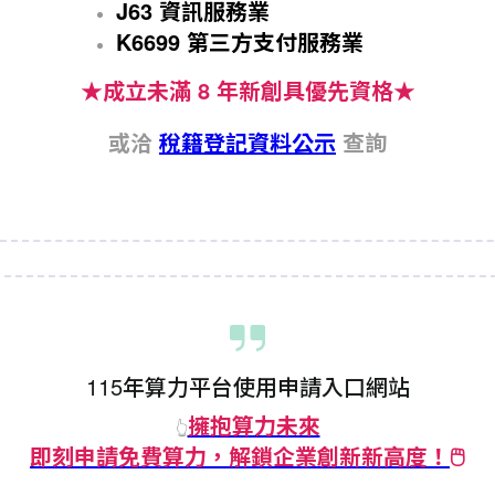
J63 資訊服務業
K6699 第三方支付服務業
★成立未滿 8 年新創具優先資格★
或洽
稅籍登記資料公示
查詢
115年算力平台使用申請入口網站
擁抱算力未來
👆
即刻申請免費算力，解鎖企業創新新高度！
🖱️