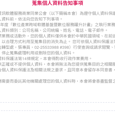
蒐集個人資料告知事項
資訊軟體服務商業同業公會（以下簡稱本會）為遵守個人資料保
人資料前，依法向您告知下列事項。
15年度「數位產業跨域軟體基盤暨數位服務躍升計畫」之執行業
人資料類別：公司名稱、公司統編、姓名、電話、電子郵件。
際業務或活動外，您的個人資料僅供本會於中華民國領域、在前
，以合理方式利用至蒐集目的消失為止。 您可依個人資料保護法第
轉型處，張專員，02-25533988 #398）行使查詢或請求閱
停止蒐集∕處理∕利用或刪除您的個人資料。
資料保護法第14條規定，本會得酌收行政作業費用。
供正確或不提供個人資料，本會將無法為您提供蒐集目的之相關服
合個人資料保護法及相關法規之要求，且同意本會留存本同意書
務需要而委託其他機關處理您的個人資料時，本會將會善盡監督