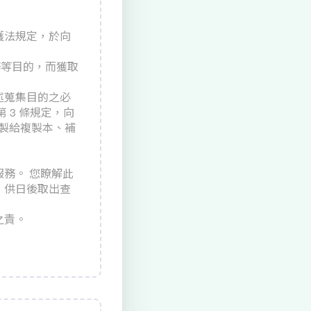
護法規定，於向
務等目的，而獲取
述蒐集目的之必
 3 條規定，向
覽、製給複製本、補
務。 您瞭解此
，供日後取出查
之責。