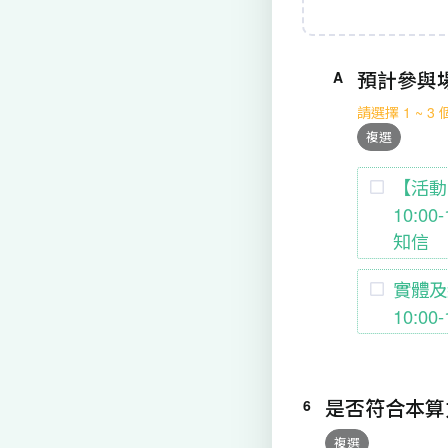
預計參與
A
請選擇 1 ~ 3
複選
【活動
10:0
知信
實體及
10:00-
是否符合本算
6
複選