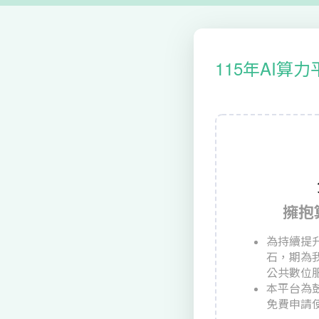
115年AI
擁抱
為持續提
石，期為
公共數位
本平台為
免費申請