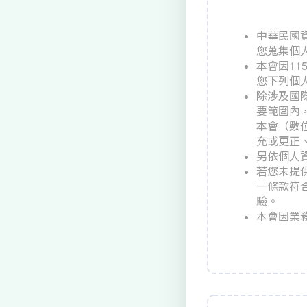
中華民國
您蒐集個
本會因1
您下列個
除涉及國
要範圍內
本會（數位
充或更正、
另依個人
若您未提
一條款符
驗。
本會因業