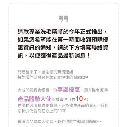
這款專業洗毛精將於今年正式推出，
如果您希望能在第一時間收到預購優
惠資訊的通知，請於下方填寫聯絡資
訊，以便獲得產品最新消息！
問卷結束了！感謝您的寶貴建議
將對我們研發過程起到關鍵性的幫助呦❤
專屬優惠
完成問卷將會獲得一份
，還有機會獲得
10
產品體驗大使
的機會喔（共
名）
再請
務必填寫聯絡資訊
，身為催生產品的貴人，這份
恩情我們會刻在心上的🙇‍♂️🙇‍♀️
獲選產品體驗大使者，我們也將主動與您聯繫～