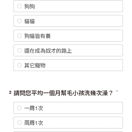
狗狗
貓貓
狗貓皆有養
還在成為奴才的路上
其它寵物
請問您平均一個月幫毛小孩洗幾次澡？
2
一周1次
兩周1次