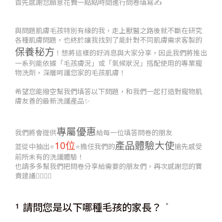
首先感謝您願意花費一點點時間
進行問卷填寫✍️
與問題肌膚毛孩特別有緣的我，走上獸醫之路後就不斷在研究
各種肌膚問題，也終於讓我找到了能針對不同肌膚需求客製的
保養秘方
！想將這樣的好消息與大家分享，因此我們將推出
一系列能依據「毛孩膚況」或「氣候狀況」搭配使用的專業寵
物洗劑，深層呵護您家的毛孩肌膚！
希望您能撥空幫我們填答以下問題，和我們一起打造對寵物肌
膚友善的最新洗護產品✨
專屬優惠
我們將會提供
給每一位填答問卷的朋友
10位
產品體驗大使
並從中抽出⭐
⭐擔任我們的
搶先感受
前所未有的洗護體驗！
也請多多幫我們把問卷分享給需要的朋友們，再次感謝您的寶
貴建議🙇‍♂️🙇‍♀️
請問您是以下哪種毛孩的家長？
1