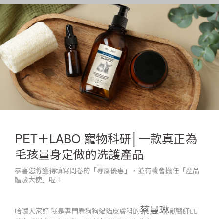
PET＋LABO 寵物科研│一款真正為
毛孩量身定做的洗護產品
恭喜您將獲得填寫問卷的「專屬優惠」，並有機會擔任「產品
體驗大使」喔！
蔡曼琳
哈囉大家好 我是專門看狗狗貓貓皮膚科的
獸醫師👩‍⚕