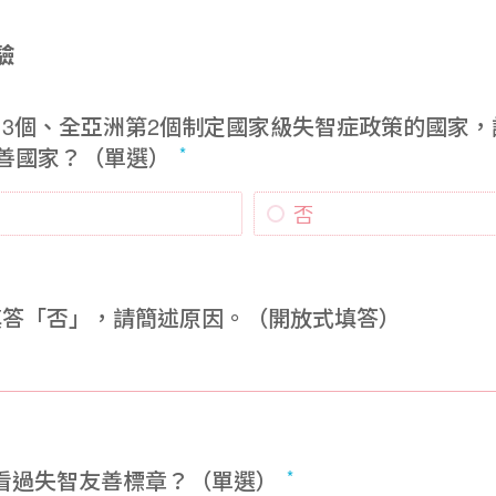
驗
第13個、全亞洲第2個制定國家級失智症政策的國家
善國家？（單選）
否
若填答「否」，請簡述原因。（開放式填答）
或看過失智友善標章？（單選）