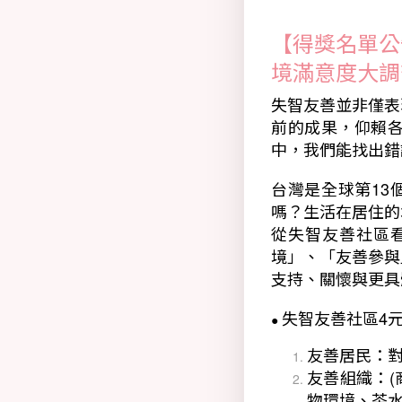
【得獎名單公
境滿意度大調
失智友善並非僅表
前的成果，仰賴
中，我們能找出錯
台灣是全球第13
嗎？生活在居住的
從失智友善社區
境」、「友善參與
支持、關懷與更具
失智友善社區4
●
友善居民：
友善組織：(
物環境、茶