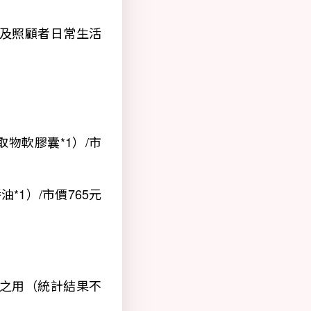
及照顧者日常生活
取物軟膠囊*1）/市
*1）/市價765元
之用（統計結果不