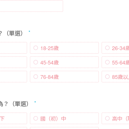
？（單選）
18-25歲
26-34
45-54歲
55-64
76-84歲
85歲
度為？（單選）
下
國（初）中
高中（