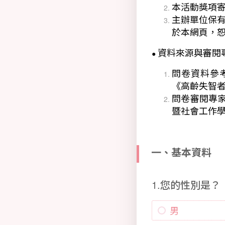
本活動獎項
主辦單位保
於本網頁，
資料來源與審閱
●
問卷資料參
《高齡失智
問卷審閱專
暨社會工作學
一、基本資料
1.您的性別是？
男