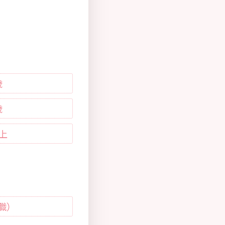
歲
歲
以上
職）