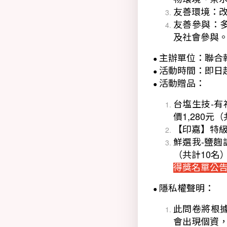
友善環境：改
友善參與：
及社會參與
主辦單位：聯合
●
活動時間：即日起-
●
活動贈品：
●
台塩生技-有
價1,280元
【印嘉】特級初
鮮選我-鹽麴
（共計10名
得獎名單公
隱私權聲明：
●
此問卷將根
會出現個資