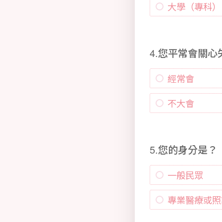
大學（專科）
4.您平常會關
經常會
不大會
5.您的身分是？
一般民眾
專業醫療或照