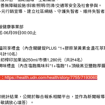
善無障礙設施/斜坡/照明/防滑/交通等安全及社會參與。
多元行銷宣導、建立社區網絡、守護失智者、維持失智者
。
報健康事業部
06月09日00:00止
福同享禮盒（內含關鍵錠PLUS *1+膠原葉黃素金盞花萃
（共計10名）
榨印加果油250ml/市價1,280元（共計4名）
調味禮盒（內含塩麴風味料*1+塩麴*1+頂級黑豆鹽麴厚醬油
）
告：
https://health.udn.com/health/story/7755/7193060
據統計結果，公開於聯合報系相關平台，並作為新聞報導
，敬請放心填答）。