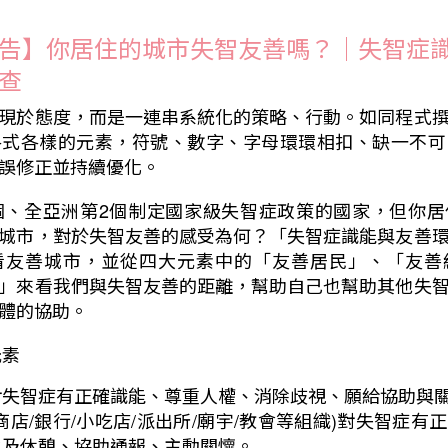
告】你居住的城市失智友善嗎？｜失智症
查
現於態度，而是一連串系統化的策略、行動。如同程式
各式各樣的元素，符號、數字、字母環環相扣、缺一不可
誤修正並持續優化。
個、全亞洲第2個制定國家級失智症政策的國家，但你
城市，對於失智友善的感受為何？「失智症識能與友善
看友善城市，並從四大元素中的「友善居民」、「友善
」來看我們與失智友善的距離，幫助自己也幫助其他失
體的協助。
元素
對失智症有正確識能、尊重人權、消除歧視、願給協助與
商店/銀行/小吃店/派出所/廟宇/教會等組織)對失智症有
水及休憩、協助通報、主動關懷。